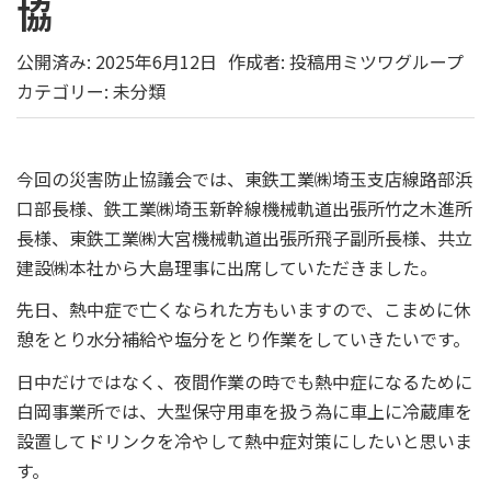
協
公開済み: 2025年6月12日
作成者:
投稿用ミツワグループ
カテゴリー:
未分類
今回の災害防止協議会では、東鉄工業㈱埼玉支店線路部浜
口部長様、鉄工業㈱埼玉新幹線機械軌道出張所竹之木進所
長様、東鉄工業㈱大宮機械軌道出張所飛子副所長様、共立
建設㈱本社から大島理事に出席していただきました。
先日、熱中症で亡くなられた方もいますので、こまめに休
憩をとり水分補給や塩分をとり作業をしていきたいです。
日中だけではなく、夜間作業の時でも熱中症になるために
白岡事業所では、大型保守用車を扱う為に車上に冷蔵庫を
設置してドリンクを冷やして熱中症対策にしたいと思いま
す。