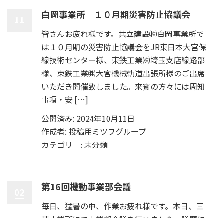
白岡事業所 １０月期災害防止協議会
11
皆さんお疲れ様です。共立建設㈱白岡事業所で
は１０月期の災害防止協議会をJR東日本大宮保
線技術センター様、東鉄工業㈱埼玉支店線路部
様、東鉄工業㈱大宮機械軌道出張所様のご出席
いただき開催致しました。来賓の方々には周知
事項・安 […]
公開済み: 2024年10月11日
作成者:
投稿用ミツワグループ
カテゴリー:
未分類
第16回機動事業部会議
02
毎日、猛暑の中、作業お疲れ様です。本日、三