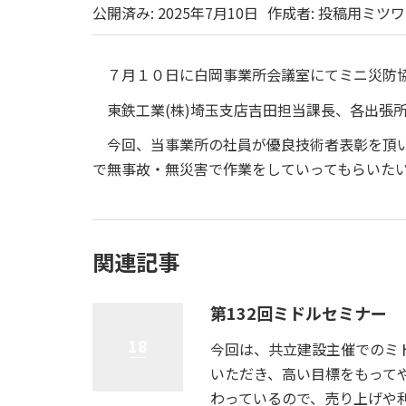
公開済み: 2025年7月10日
作成者:
投稿用ミツワ
７月１０日に白岡事業所会議室にてミニ災防
東鉄工業(株)埼玉支店吉田担当課長、各出張
今回、当事業所の社員が優良技術者表彰を頂い
で無事故・無災害で作業をしていってもら
関連記事
第132回ミドルセミナー
18
今回は、共立建設主催でのミ
いただき、高い目標をもって
わっているので、売り上げや利