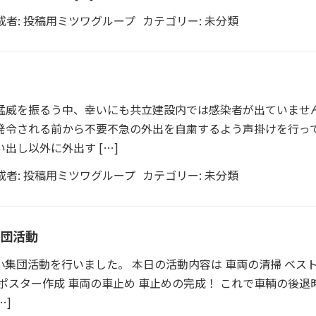
成者:
投稿用ミツワグループ
カテゴリー:
未分類
猛威を振るう中、幸いにも共立建設内では感染者が出ていませ
発令される前から不要不急の外出を自粛するよう声掛けを行っ
出し以外に外出す […]
成者:
投稿用ミツワグループ
カテゴリー:
未分類
団活動
集団活動を行いました。 本日の活動内容は 車両の清掃 ベス
ポスター作成 車両の車止め 車止めの完成！ これで車輌の後退
…]