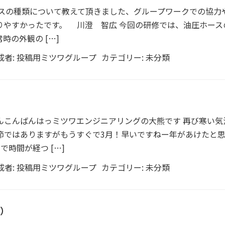
ースの種類について教えて頂きました、グループワークでの協力
りやすかったです。 川澄 智広 今回の研修では、油圧ホース
時の外観の […]
成者:
投稿用ミツワグループ
カテゴリー:
未分類
んこんばんはっミツワエンジニアリングの大熊です 再び寒い気
節ではありますがもうすぐで3月！早いですねー年があけたと
時間が経つ […]
成者:
投稿用ミツワグループ
カテゴリー:
未分類
）