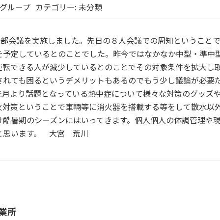
グループ
カテゴリー:
未分類
業部会議を実施しました。先日の８人会議での周知ということ
を予定しているとのことでした。昨今ではなかなか中型・準中
運転できる人が減少しているとのことでその対象条件を拡大し
されても困るというデメリットもあるのでもう少し議論が必要
先月より話題となっている熱中症について様々な対策のグッズ
火対策ということで車輛等に消火器を搭載する等をして散水以
け酷暑期のシーズンにはいってきます。個人個人の体調管理や
と思います。 大宮 荒川
業所