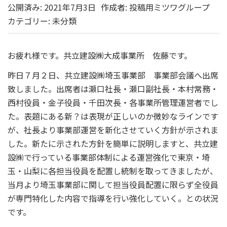
公開済み: 2021年7月3日
作成者:
投稿用ミツワグループ
カテゴリー:
未分類
お疲れ様です。共立建設㈱大成事業所 佐藤です。
昨日７月２日、共立建設㈱埼玉事業部 事業部会議へ出席
致しました。出席者は瀬口社長・瀬口副社長・本村常務・
西村役員・金子役員・千田次長・各事業所管理運営者でし
た。表題にある新？は表現が正しいのか微妙なラインです
が、社長より事業部運営を新化させていく方針が示されま
した。新たに示された方針を簡単に説明しますと、共立建
設㈱で行っている事業部体制による運営強化で東京・埼
玉・山梨に各担当役員を配置し統制を取ってきましたが、
当月より埼玉事業部に関して担当役員配置に限らず全役員
が専門特化した内容で指導を行い強化していく。との状況
です。