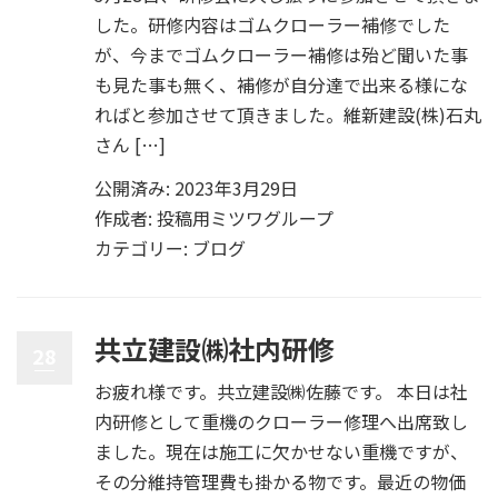
した。研修内容はゴムクローラー補修でした
が、今までゴムクローラー補修は殆ど聞いた事
も見た事も無く、補修が自分達で出来る様にな
ればと参加させて頂きました。維新建設(株)石丸
さん […]
公開済み: 2023年3月29日
作成者:
投稿用ミツワグループ
カテゴリー:
ブログ
共立建設㈱社内研修
28
お疲れ様です。共立建設㈱佐藤です。 本日は社
内研修として重機のクローラー修理へ出席致し
ました。現在は施工に欠かせない重機ですが、
その分維持管理費も掛かる物です。最近の物価