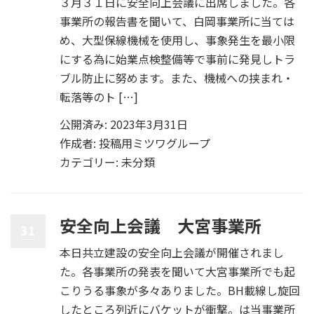
３月３１日に安全向上会議に出席しました。各
事業所の報告書を聞いて、白岡事業所に当ては
め、大型保線機械を使用し、事象発生を最小限
にする為に始業点検整備等で事前に発見しトラ
ブル防止に努めます。また、機械への挟まれ・
転落等のト […]
公開済み: 2023年3月31日
作成者:
投稿用ミツワグループ
カテゴリー:
未分類
安全向上会議 大宮事業所
31
本日共立建設の安全向上会議が開催されまし
た。各事業所の発表を聞いて大宮事業所でも起
こりうる事象が多々ありました。BH載線し旋回
したところ列近にバケットが衝撃。は当事業所