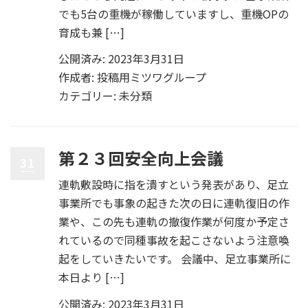
でも5台の重機が稼働していますし、重機OPの
育成も兼 […]
公開済み: 2023年3月31日
作成者:
投稿用ミツワグループ
カテゴリー:
未分類
第２３回安全向上会議
31
連軌敷設時に指を潰すという発表があり、足立
事業所でも事象の起きた次の日に連軌復旧の作
業や、この先も連軌の撤復作業が何度か予定さ
れているので同種事故を起こさないよう注意喚
起をしていきたいです。 会議中、足立事業所に
本日より […]
公開済み: 2023年3月31日