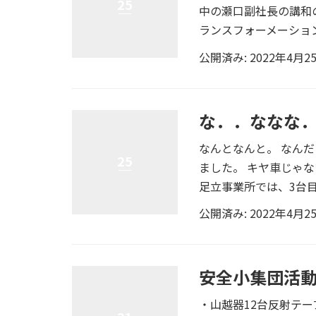
25
中の瀬口副社長の講和
ランスフォーメーション
公開済み: 2022年4月2
な．．ななな
なんとなんと。 なん
25
ました。 キヤ車じゃ
足立事業所では、3台目に
公開済み: 2022年4月2
安全小集団活
・山越器12台反射テ