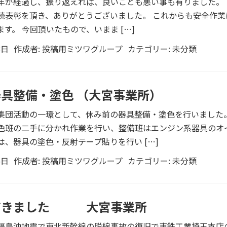
年が経過し、振り返えれば、良いことも悪い事も有りました。 
続表彰を頂き、ありがとうございました。 これからも安全作業
す。 今回頂いたもので、いまま […]
8日
作成者:
投稿用ミツワグループ
カテゴリー:
未分類
具整備・塗色 （大宮事業所）
集団活動の一環として、休み前の器具整備・塗色を行いました
色班の二手に分かれ作業を行い、整備班はエンジン系器具のオ
、器具の塗色・反射テープ貼りを行い […]
6日
作成者:
投稿用ミツワグループ
カテゴリー:
未分類
だきました 大宮事業所
福島沖地震で東北新幹線の脱線事故の復旧で東鉄工業埼玉支店