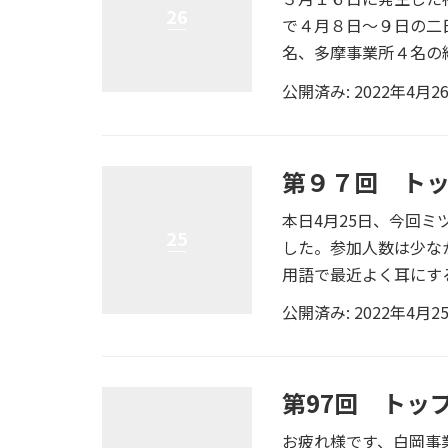
26
で４月８日～９日の二
名、多摩事業所４名の総
公開済み: 2022年4月2
第９７回 ト
本日4月25日、今回
25
した。参加人数は少な
用語で最近よく耳にする
公開済み: 2022年4月2
第97回 トッ
お疲れ様です、白岡事