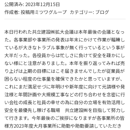
公開済み: 2023年12月15日
作成者:
投稿用ミツワグループ
カテゴリー:
ブログ
本日行われた共立建設㈱拡大会議は本年最後の会議となっ
た。各事業部や事業所の発表は年末にかけて作業が輻輳し
ているが大きなトラブル事象が無く行っているという事が
大半だった。各役員からは忙しさに負けて安全を疎かにし
ない様にと注意がありました。本年を振り返ってみれば売
り上げは上期の目標にはこそ届きませんでしたが従業員が
困らない程度の仕事量を確保できたかと思っていますが、
これにまだ満足せづに年明けや新年度に向けて元請様や発
注様と年間計画や大規模工事などの打ち合わせを念密に行
い会社の成長と社員の幸せの為に自分の立場を有効活用し
安全を最優先し稼げる職場 共立建設㈱を目指して努力し
て行きます。今年最後のご挨拶になりますが各事業所の皆
様方2023年度大月事業所に助勤や助勤要請していただき