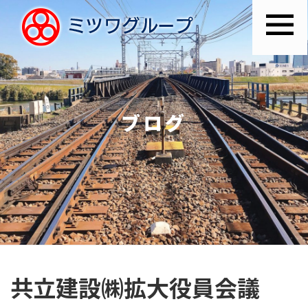
ブログ
共立建設㈱拡大役員会議