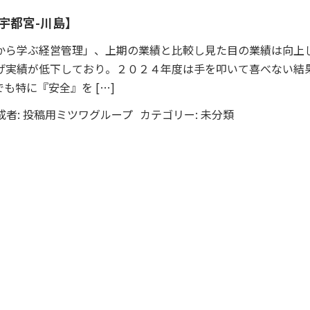
宇都宮-川島】
から学ぶ経営管理」、上期の業績と比較し見た目の業績は向上
げ実績が低下しており。２０２４年度は手を叩いて喜べない結
も特に『安全』を […]
成者:
投稿用ミツワグループ
カテゴリー:
未分類