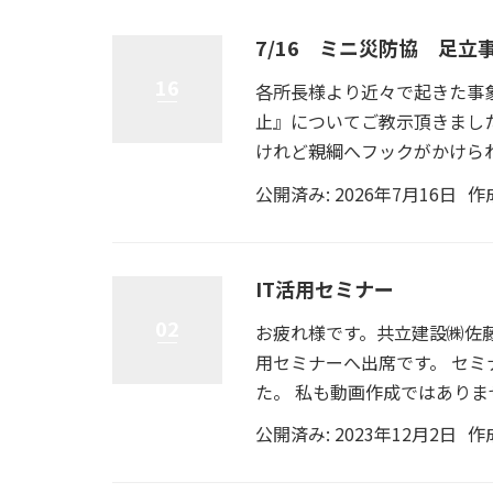
7/16 ミニ災防協 足立
16
各所長様より近々で起きた事
止』についてご教示頂きまし
けれど親綱へフックがかけられ
公開済み: 2026年7月16日
作
IT活用セミナー
02
お疲れ様です。共立建設㈱佐藤
用セミナーへ出席です。 セミ
た。 私も動画作成ではありませ
公開済み: 2023年12月2日
作