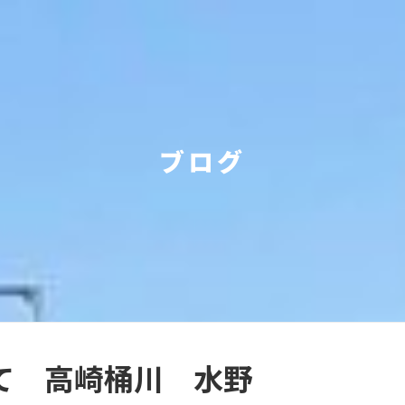
ブログ
て 高崎桶川 水野