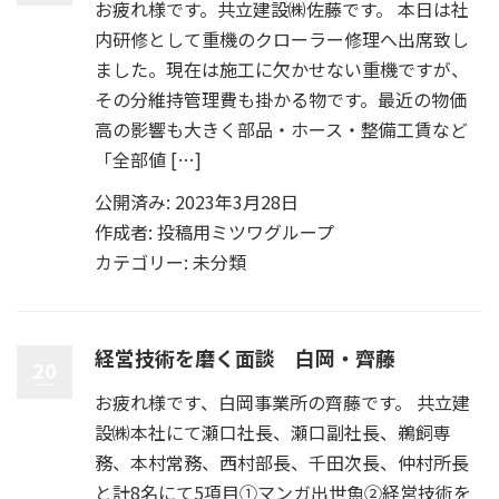
お疲れ様です。共立建設㈱佐藤です。 本日は社
内研修として重機のクローラー修理へ出席致し
ました。現在は施工に欠かせない重機ですが、
その分維持管理費も掛かる物です。最近の物価
高の影響も大きく部品・ホース・整備工賃など
「全部値 […]
公開済み: 2023年3月28日
作成者:
投稿用ミツワグループ
カテゴリー:
未分類
経営技術を磨く面談 白岡・齊藤
20
お疲れ様です、白岡事業所の齊藤です。 共立建
設㈱本社にて瀬口社長、瀬口副社長、鵜飼専
務、本村常務、西村部長、千田次長、仲村所長
と計8名にて5項目①マンガ出世魚②経営技術を