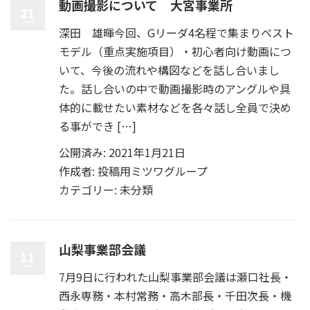
動画撮影について 大宮事業所
21
深田 雄暉今回、Gリーダ4名程で集まりベスト
モデル（重点実施項目）・初心者向け動画につ
いて、今後の流れや構図などを話し合いまし
た。話し合いの中で動画撮影時のアングルや具
体的に載せたい素材などを各々話し全員で決め
る事ができ […]
公開済み: 2021年1月21日
作成者:
投稿用ミツワグループ
カテゴリー:
未分類
山梨事業部会議
11
7月9日に行われた山梨事業部会議は瀬口社長・
西永専務・本村常務・高木部長・千田次長・機