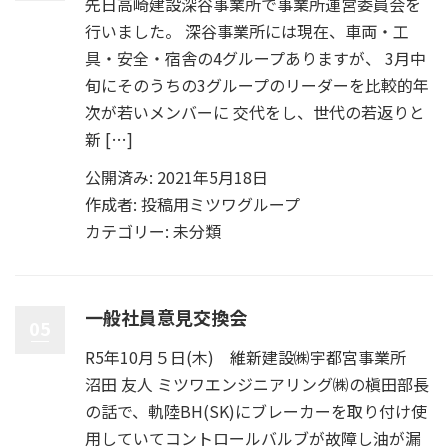
先日高崎建設深谷事業所で事業所運営委員会を
行いました。 深谷事業所には現在、車両・工
具・安全・宿舎の4グループありますが、 3月中
旬にそのうちの3グループのリーダーを比較的年
次が若いメンバーに 交代をし、世代の若返りと
新 […]
公開済み: 2021年5月18日
作成者:
投稿用ミツワグループ
カテゴリー:
未分類
一般社員意見交換会
05
R5年10月５日(木) 維新建設㈱宇都宮事業所
沼田 友人 ミツワエンジニアリング㈱の槇田部長
の話で、軌陸BH(SK)にブレーカーを取り付け使
用していてコントロールバルブが故障し油が漏