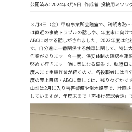
公開済み: 2024年3月9日
作成者:
投稿用ミツワ
３月8日（金）甲府事業所会議室で、鵜飼専務
は直近の事故トラブルの話しや、年度末に向け
ABCに対する話しがされました。2023年度は
す。自分達に一番関係する触車に関して、特に
作業があります。今一度、保安体制の確認や運
努めて行きます。他に気になる事象で、軌陸車
度末まで重機作業が続くので、各役職者には自
度の売上目標・ABCに関しては、残りわずかで
山梨は2月に入り雪害警備や倒木臨等で、計画
していますが、年度末まで「声掛け確認会話」