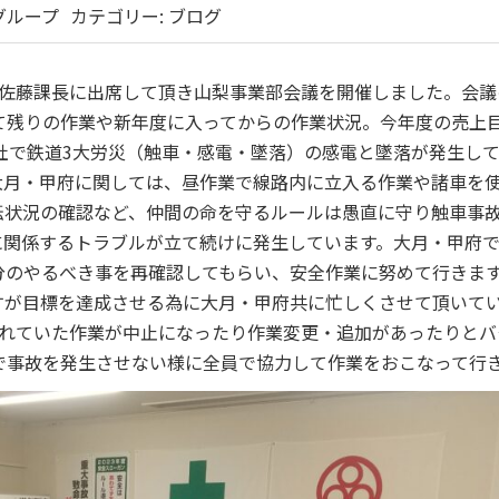
グループ
カテゴリー:
ブログ
・佐藤課長に出席して頂き山梨事業部会議を開催しました。会議
て残りの作業や新年度に入ってからの作業状況。今年度の売上
他社で鉄道3大労災（触車・感電・墜落）の感電と墜落が発生し
大月・甲府に関しては、昼作業で線路内に立入る作業や諸車を
転状況の確認など、仲間の命を守るルールは愚直に守り触車事
に関係するトラブルが立て続けに発生しています。大月・甲府
分のやるべき事を再確認してもらい、安全作業に努めて行きま
すが目標を達成させる為に大月・甲府共に忙しくさせて頂いて
されていた作業が中止になったり作業変更・追加があったりとバ
で事故を発生させない様に全員で協力して作業をおこなって行