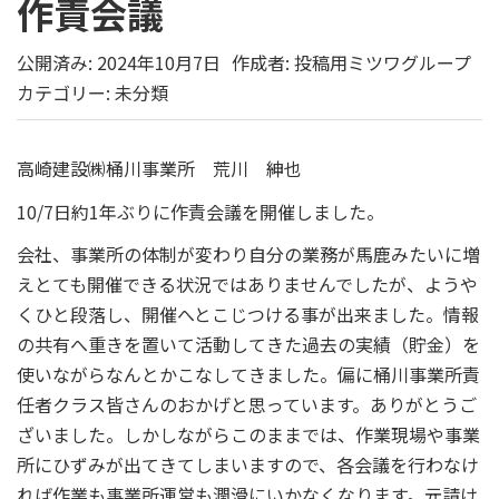
作責会議
公開済み: 2024年10月7日
作成者:
投稿用ミツワグループ
カテゴリー:
未分類
高崎建設㈱桶川事業所 荒川 紳也
10/7日約1年ぶりに作責会議を開催しました。
会社、事業所の体制が変わり自分の業務が馬鹿みたいに増
えとても開催できる状況ではありませんでしたが、ようや
くひと段落し、開催へとこじつける事が出来ました。情報
の共有へ重きを置いて活動してきた過去の実績（貯金）を
使いながらなんとかこなしてきました。偏に桶川事業所責
任者クラス皆さんのおかげと思っています。ありがとうご
ざいました。しかしながらこのままでは、作業現場や事業
所にひずみが出てきてしまいますので、各会議を行わなけ
れば作業も事業所運営も潤滑にいかなくなります。元請け