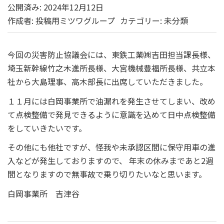
公開済み: 2024年12月12日
作成者:
投稿用ミツワグループ
カテゴリー:
未分類
今回の災害防止協議会には、東鉄工業㈱吉田担当課長様、
埼玉新幹線竹之木進所長様、大宮機械豊福所長様、共立本
社から大島理事、高木部長に出席していただきました。
１１月には白岡事業所で油漏れを発生させてしまい、改め
て点検整備で発見できるように意識を込めて日中点検整備
をしていきたいです。
その他にも他社ですが、怪我や未承認区間に保守用車の進
入などが発生しておりますので、 年末の休みまであと2週
間となりますので無事故で乗り切りたいなと思います。
白岡事業所 吉津谷